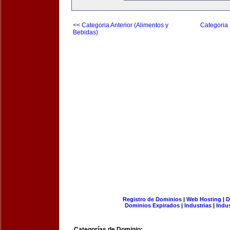
<< Categoria Anterior (Alimentos y
Categoria 
Bebidas)
Registro de Dominios
|
Web Hosting
|
D
Dominios Expirados
|
Industrias
|
Indu
Categorías de Dominio: