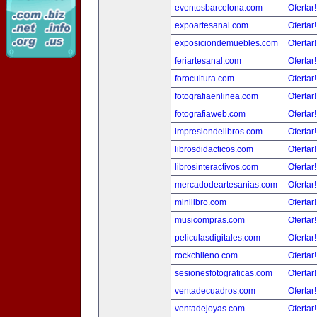
eventosbarcelona.com
Ofertar
expoartesanal.com
Ofertar
exposiciondemuebles.com
Ofertar
feriartesanal.com
Ofertar
forocultura.com
Ofertar
fotografiaenlinea.com
Ofertar
fotografiaweb.com
Ofertar
impresiondelibros.com
Ofertar
librosdidacticos.com
Ofertar
librosinteractivos.com
Ofertar
mercadodeartesanias.com
Ofertar
minilibro.com
Ofertar
musicompras.com
Ofertar
peliculasdigitales.com
Ofertar
rockchileno.com
Ofertar
sesionesfotograficas.com
Ofertar
ventadecuadros.com
Ofertar
ventadejoyas.com
Ofertar