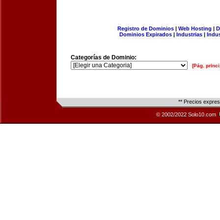
Registro de Dominios
|
Web Hosting
|
D
Dominios Expirados
|
Industrias
|
Indu
Categorías de Dominio:
[Pág. princi
** Precios expre
© 2002/2022 Solo10.com