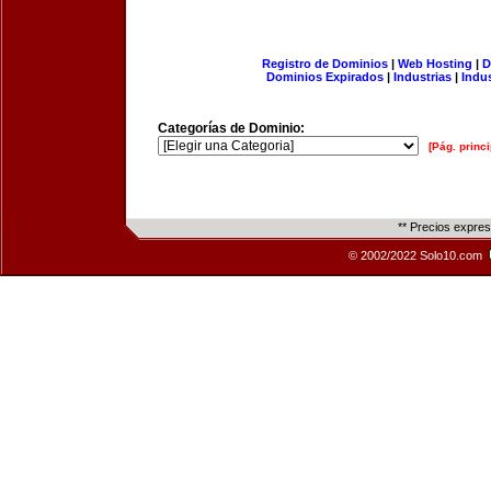
Registro de Dominios
|
Web Hosting
|
D
Dominios Expirados
|
Industrias
|
Indu
Categorías de Dominio:
[Pág. princi
** Precios expre
© 2002/2022 Solo10.com