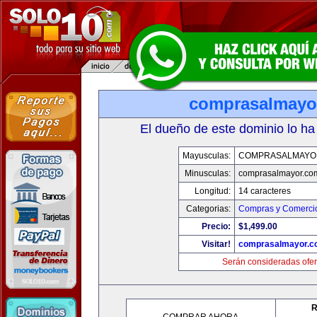
comprasalmayo
El dueño de este dominio lo ha
Mayusculas:
COMPRASALMAYO
Minusculas:
comprasalmayor.co
Longitud:
14 caracteres
Categorias:
Compras y Comercio
Precio:
$1,499.00
Visitar!
comprasalmayor.c
Serán consideradas ofer
R