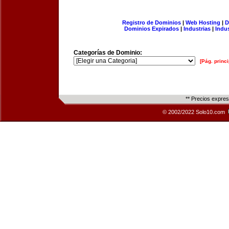
Registro de Dominios
|
Web Hosting
|
D
Dominios Expirados
|
Industrias
|
Indu
Categorías de Dominio:
[Pág. princi
** Precios expre
© 2002/2022 Solo10.com