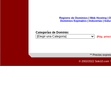
Registro de Dominios
|
Web Hosting
|
D
Dominios Expirados
|
Industrias
|
Indu
Categorías de Dominio:
[Pág. princi
** Precios expre
© 2002/2022 Solo10.com