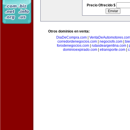
Precio Ofrecido $
Otros dominios en venta:
DiaDeCompra.com
|
VentaDeAutomotores.co
corredordenegocios.com
|
negociofx.com
|
bi
forodenegocios.com
|
rutasdeargentina.com
|
dominioexpirado.com
|
etransporte.com
|
c