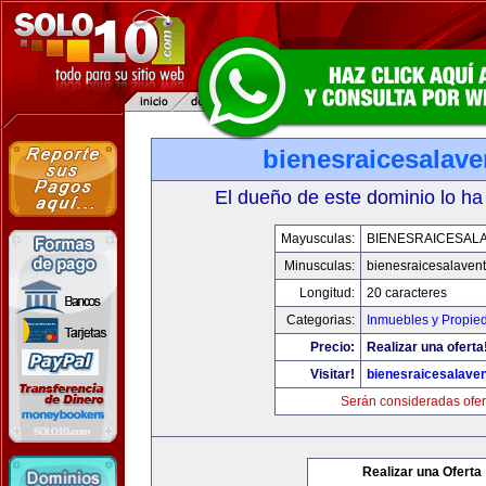
bienesraicesalav
El dueño de este dominio lo ha
Mayusculas:
BIENESRAICESAL
Minusculas:
bienesraicesalaven
Longitud:
20 caracteres
Categorias:
Inmuebles y Propie
Precio:
Realizar una oferta
Visitar!
bienesraicesalave
Serán consideradas ofer
Realizar una Oferta