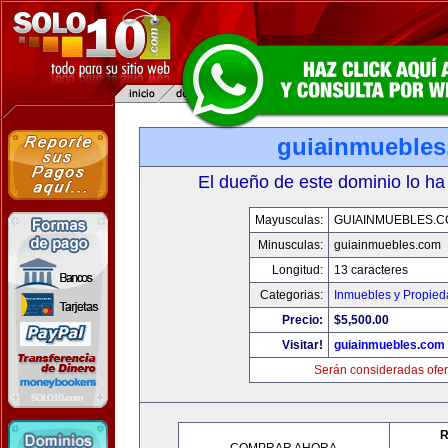
guiainmueble
El dueño de este dominio lo ha
Mayusculas:
GUIAINMUEBLES.
Minusculas:
guiainmuebles.com
Longitud:
13 caracteres
Categorias:
Inmuebles y Propie
Precio:
$5,500.00
Visitar!
guiainmuebles.com
Serán consideradas ofer
R