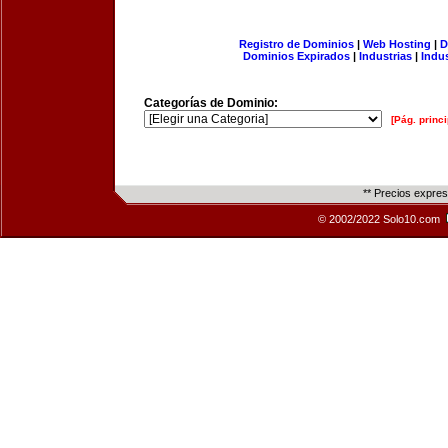
Registro de Dominios
|
Web Hosting
|
D
Dominios Expirados
|
Industrias
|
Indu
Categorías de Dominio:
[Pág. princi
** Precios expre
© 2002/2022 Solo10.com