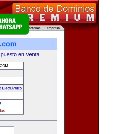
a.com
 puesto en Venta
.COM
 ElectrÃ³nico
!
m
tas