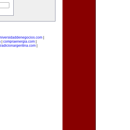
niversidaddenegocios.com
|
m
|
compraenergia.com
|
tradicionargentina.com
|