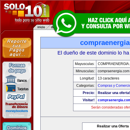
compraenergi
El dueño de este dominio lo ha
Mayusculas:
COMPRAENERGIA
Minusculas:
compraenergia.com
Longitud:
13 caracteres
Categorias:
Compras y Comercio
Precio:
Realizar una oferta
Visitar!
compraenergia.co
Serán consideradas ofer
Realizar una Oferta