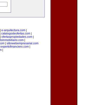
|
e-arquitectura.com
|
|
catalogodeofertas.com
|
|
ofertaspropiedades.com
|
oinmobiliario.com
|
com
|
sitiowebempresarial.com
|
expertofinanciero.com
|
om
|