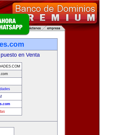
des.com
 puesto en Venta
DADES.COM
s.com
edades
a!
es.com
tas