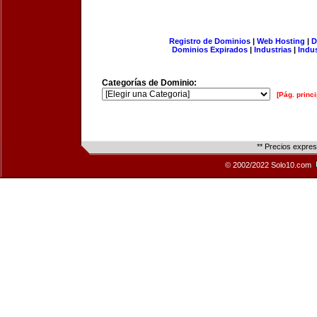
Registro de Dominios
|
Web Hosting
|
D
Dominios Expirados
|
Industrias
|
Indu
Categorías de Dominio:
[Pág. princi
** Precios expre
© 2002/2022 Solo10.com