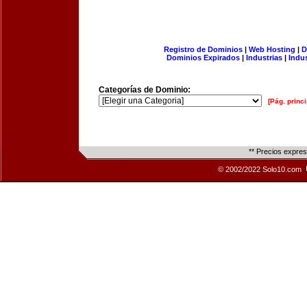
Registro de Dominios
|
Web Hosting
|
D
Dominios Expirados
|
Industrias
|
Indu
Categorías de Dominio:
[Pág. princi
** Precios expre
© 2002/2022 Solo10.com