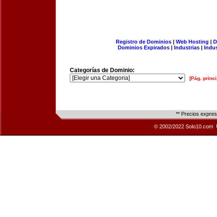
Registro de Dominios
|
Web Hosting
|
D
Dominios Expirados
|
Industrias
|
Indu
Categorías de Dominio:
[Pág. princi
** Precios expre
© 2002/2022 Solo10.com