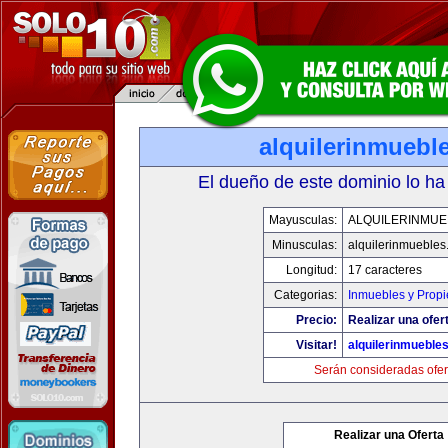
alquilerinmuebl
El dueño de este dominio lo ha
Mayusculas:
ALQUILERINMUE
Minusculas:
alquilerinmueble
Longitud:
17 caracteres
Categorias:
Inmuebles y Prop
Precio:
Realizar una ofer
Visitar!
alquilerinmueble
Serán consideradas ofer
Realizar una Oferta