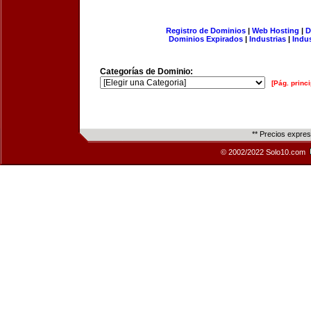
Registro de Dominios
|
Web Hosting
|
D
Dominios Expirados
|
Industrias
|
Indu
Categorías de Dominio:
[Pág. princi
** Precios expre
© 2002/2022 Solo10.com