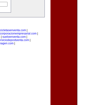
cicletasenventa.com
|
corporacionempresarial.com
|
m
|
sueloenventa.com
|
erviciodepostventa.com
|
imagen.com
|