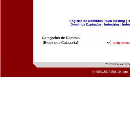
Registro de Dominios
|
Web Hosting
|
D
Dominios Expirados
|
Industrias
|
Indu
Categorías de Dominio:
[Pág. princi
** Precios expre
© 2002/2022 Solo10.com