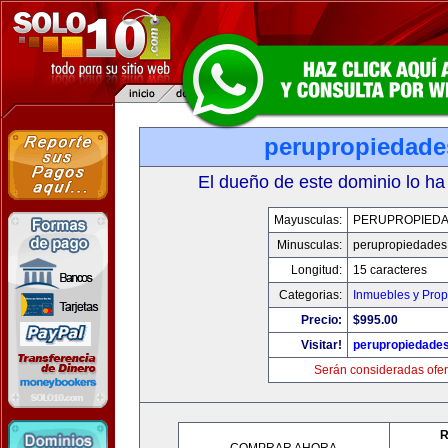
perupropiedad
El dueño de este dominio lo ha
Mayusculas:
PERUPROPIED
Minusculas:
perupropiedades
Longitud:
15 caracteres
Categorias:
Inmuebles y Pro
Precio:
$995.00
Visitar!
perupropiedade
Serán consideradas ofer
R