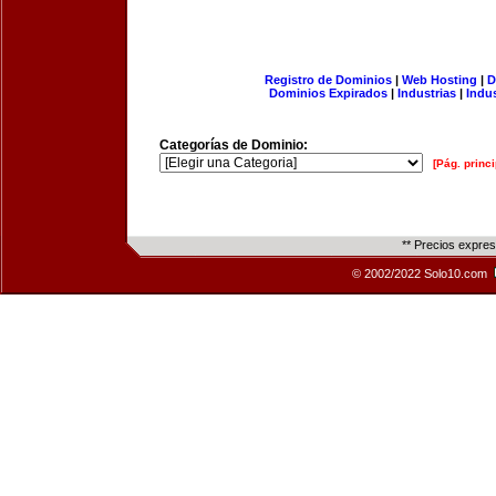
Registro de Dominios
|
Web Hosting
|
D
Dominios Expirados
|
Industrias
|
Indu
Categorías de Dominio:
[Pág. princi
** Precios expre
© 2002/2022 Solo10.com